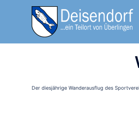
Zum
Inhalt
springen
Der diesjährige Wanderausflug des Sportverei