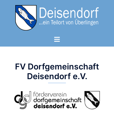
Zum
Inhalt
springen
Menü
umschalten
FV Dorfgemeinschaft
Deisendorf e.V.